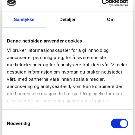
nettleser. Informasjonen som lagres kan være
opplysninger om hvordan våre brukere har surfet på og
anvendt våre nettsider, og om hvilken nettleser de har
Samtykke
Detaljer
Om
brukt.
Vi anvender statistikk om brukere og
Denne nettsiden anvender cookies
trafikk/trafikkleverandører i aggregert form. Statistikken
inneholder aldri noen form for personlig informasjon, alt er
Vi bruker informasjonskapsler for å gi innhold og
anonymt. IP-adresser lagres ikke i vår database der vi
annonser et personlig preg, for å levere sosiale
lagrer atferd på nettstedet, derfor kan informasjon om
mediefunksjoner og for å analysere trafikken vår. Vi deler
deg som bruker aldri kobles sammen med din identitet.
dessuten informasjon om hvordan du bruker nettstedet
Din IP-adresse lagres av sikkerhetsmessige årsaker bare i
vårt, med partnerne våre innen sosiale medier,
de tilfeller du selv aktivt registrerer deg på nettstedet.
annonsering og analysearbeid, som kan kombinere den
med annen informasjon du har gjort tilgjengelig for dem,
Formål
eller som de har samlet inn gjennom din bruk av
Utvikle og forbedre nettstedet gjennom å forstå
tjenestene deres.
hvordan det anvendes.
Samtykkevalg
Nødvendig
Beregne og rapportere brukerantall og trafikk.