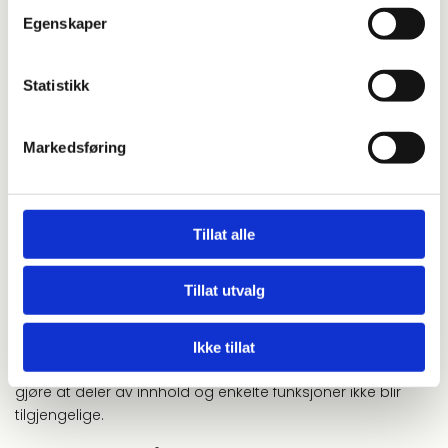
Gjøre det lettere for deg å navigere på nettstedet.
Egenskaper
Gjøre det mulig for systemet å kjenne igjen faste
brukere for å kunne tilpasse tjenestene.
Statistikk
Iblant anvender vi tredjepartsinformasjonskapsler
fra andre firma for å gjøre markedsundersøkelser og
Markedsføring
trafikkmålinger, og for å forbedre funksjonaliteten på
nettstedet.
Slik forhindrer du at informasjonskapsler lagres
Tillat alle
Du kan slette informasjonskapsler fra din harddisk når
som helst, men dette gjør at dine personlige innstillinger
Tillat utvalg
forsvinner. Du kan også endre innstillingene i din nettleser
slik at den ikke tillater at informasjonskapsler lagres på din
harddisk. Dette gir imidlertid dårligere funksjonalitet på
Ikke tillat
visse websider, kan forhindre tilgang til medlemssider og
gjøre at deler av innhold og enkelte funksjoner ikke blir
tilgjengelige.